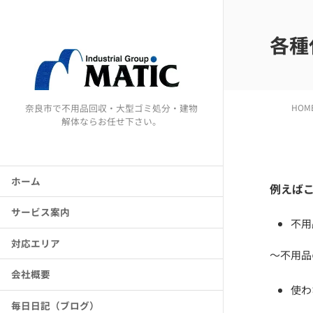
各種
奈良市で不用品回収・大型ゴミ処分・建物
HOM
解体ならお任せ下さい。
ホーム
例えば
サービス案内
不用
対応エリア
～不用品
会社概要
使わ
毎日日記（ブログ）