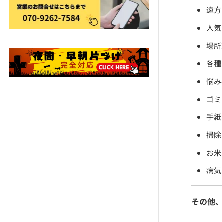
遠方
人気
場所
各種
悩み
ゴミ
手紙
掃除
お米
病気
その他