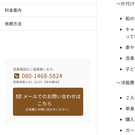
～片付け
料金案内
船の
依頼方法
キャ
って
車や
洗車
子ど
営業電話はご遠慮願います。
080-1468-5824
～洋裁費
営業時間 8:00 - 20:00 【年中無休】
メールでのお問い合わせは
２人
こちら
単身
お気軽にお問い合わせください。
購入
ガー