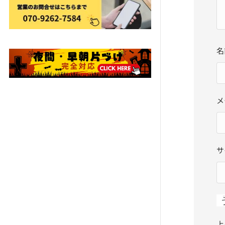
名
メ
サ
上