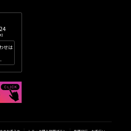
。
24
無休】
わせは
い。