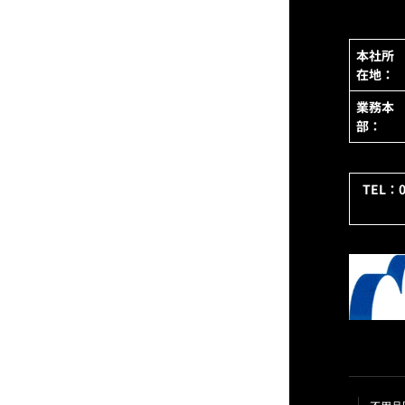
本社所
在地：
業務本
部：
TEL：