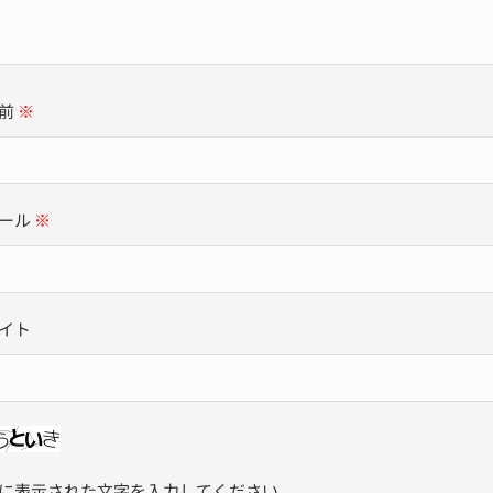
前
※
ール
※
イト
に表示された文字を入力してください。