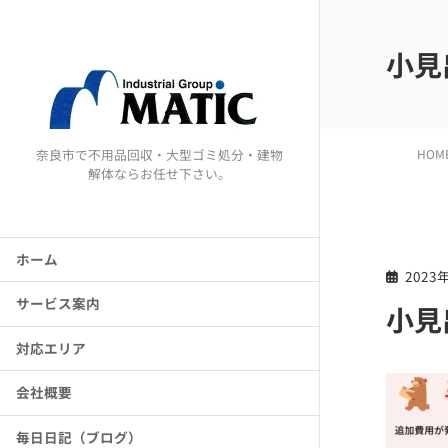
小見
奈良市で不用品回収・大型ゴミ処分・建物
HOM
解体ならお任せ下さい。
ホーム
2023
サービス案内
小見
対応エリア
会社概要
毎日日記（ブログ）