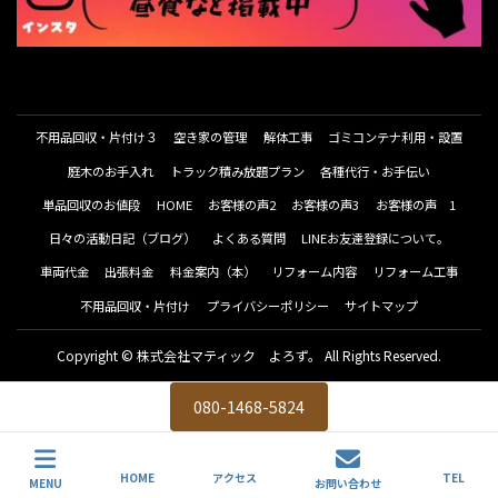
不用品回収・片付け３
空き家の管理
解体工事
ゴミコンテナ利用・設置
庭木のお手入れ
トラック積み放題プラン
各種代行・お手伝い
単品回収のお値段
HOME
お客様の声2
お客様の声3
お客様の声 1
日々の活動日記（ブログ）
よくある質問
LINEお友達登録について。
車両代金
出張料金
料金案内（本）
リフォーム内容
リフォーム工事
不用品回収・片付け
プライバシーポリシー
サイトマップ
Copyright © 株式会社マティック よろず。 All Rights Reserved.
080-1468-5824
HOME
アクセス
TEL
MENU
お問い合わせ