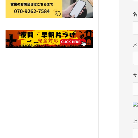
名
メ
サ
上