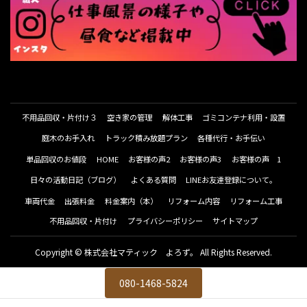
不用品回収・片付け３
空き家の管理
解体工事
ゴミコンテナ利用・設置
庭木のお手入れ
トラック積み放題プラン
各種代行・お手伝い
単品回収のお値段
HOME
お客様の声2
お客様の声3
お客様の声 1
日々の活動日記（ブログ）
よくある質問
LINEお友達登録について。
車両代金
出張料金
料金案内（本）
リフォーム内容
リフォーム工事
不用品回収・片付け
プライバシーポリシー
サイトマップ
Copyright © 株式会社マティック よろず。 All Rights Reserved.
080-1468-5824